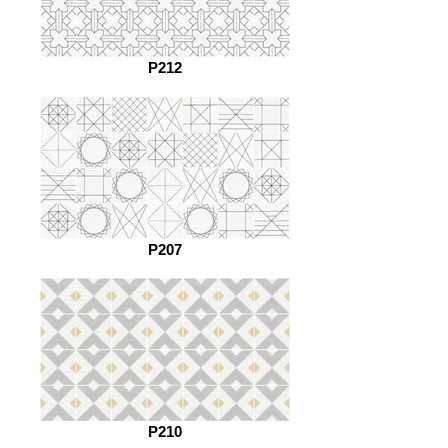
P212
P207
P210