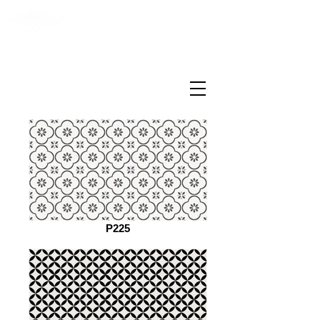
PENGYI TILE
P225