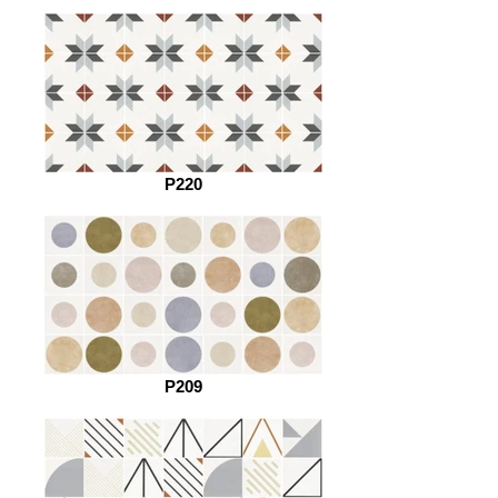
P220
P209