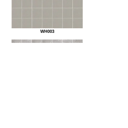
WH003
P224